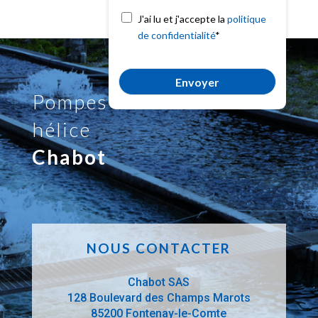
J'ai lu et j'accepte la
politique
de confidentialité
*
Pompes à
hélice
Chabot
NOUS CONTACTER
Chabot SAS
128 Boulevard des Champs Marots
85200 Fontenay-le-Comte