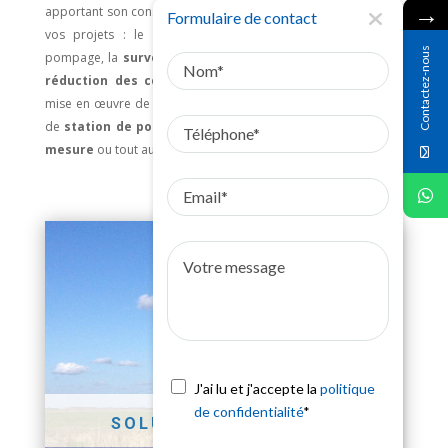
→
apportant son conseil et en réalisant des études spécifiques à
Formulaire de contact
vos projets : le
dimensionnement
de votre station de
Nom
Contactez-nous
pompage, la
surveillance en continue
de vos machines, la
réduction des coûts énergétiques
liés au pompage, la
mise en œuvre de
solutions autonomes
, le développement
Téléphone
de
station de pompage flottante
, le design d'
hélice sur-
mesure
ou tout autre étude propre à vos projets.
Email
Votre
message
J'ai lu et j'accepte la
politique
de confidentialité
*
SOLUTION AUTONOME