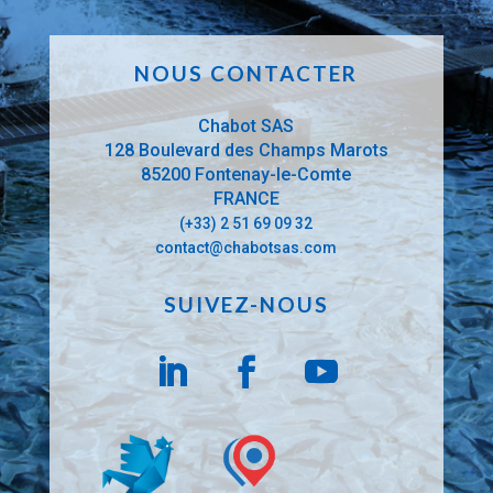
NOUS CONTACTER
Chabot SAS
128 Boulevard des Champs Marots
85200 Fontenay-le-Comte
FRANCE
(+33) 2 51 69 09 32
contact@chabotsas.com
SUIVEZ-NOUS